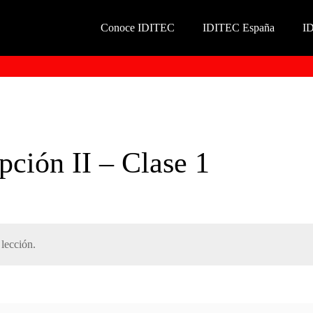
Conoce IDITEC
IDITEC España
I
pción II – Clase 1
lección.