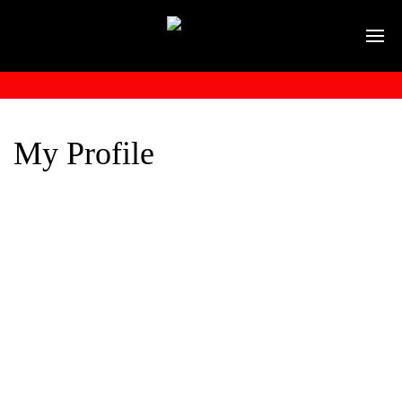
My Profile
JOSÉ
LUIS
RODRÍG
UEZ
HERRER