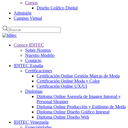
Cursos
Diseño Gráfico Digital
Admisión
Campus Virtual
Conoce IDITEC
Sobre Nostros
Nuestro Modelo
Contacto
IDITEC España
Certificaciones
Certificación Online Gestión Marcas de Moda
Certificación Online Moda y Color
Certificación Online UX/UI
Diplomas
Diploma Online Asesoría de Imagen Integral y
Personal Shopper
Diploma Online Producción y Estilismo de Moda
Diploma Online Diseño Gráfico Integral
Diploma Online Diseño Web
IDITEC Venezuela
Especialidades.