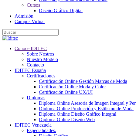
Cursos
Diseño Gráfico Digital
Admisión
Campus Virtual
Conoce IDITEC
Sobre Nostros
Nuestro Modelo
Contacto
IDITEC España
Certificaciones
Certificación Online Gestión Marcas de Moda
Certificación Online Moda y Color
Certificación Online UX/UI
Diplomas
Diploma Online Asesoría de Imagen Integral y Pe
Diploma Online Producción y Estilismo de Moda
Diploma Online Diseño Gráfico Integral
Diploma Online Diseño Web
IDITEC Venezuela
Especialidades.
Diseño Gráfico