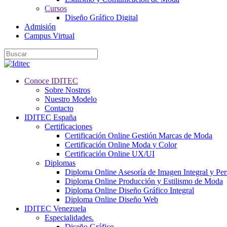
Cursos
Diseño Gráfico Digital
Admisión
Campus Virtual
Conoce IDITEC
Sobre Nostros
Nuestro Modelo
Contacto
IDITEC España
Certificaciones
Certificación Online Gestión Marcas de Moda
Certificación Online Moda y Color
Certificación Online UX/UI
Diplomas
Diploma Online Asesoría de Imagen Integral y Pe
Diploma Online Producción y Estilismo de Moda
Diploma Online Diseño Gráfico Integral
Diploma Online Diseño Web
IDITEC Venezuela
Especialidades.
Diseño Gráfico