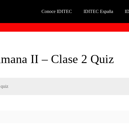
Conoce IDITEC
IDITEC España
I
umana II – Clase 2 Quiz
 quiz