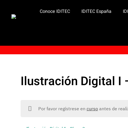
Conoce IDITEC
IDITEC España
ID
Ilustración Digital I
Por favor regístrese en
curso
antes de reali