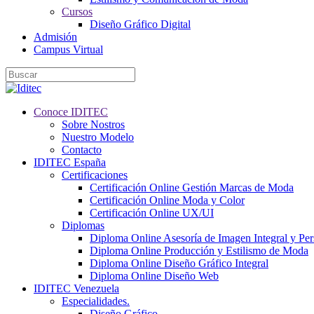
Cursos
Diseño Gráfico Digital
Admisión
Campus Virtual
Conoce IDITEC
Sobre Nostros
Nuestro Modelo
Contacto
IDITEC España
Certificaciones
Certificación Online Gestión Marcas de Moda
Certificación Online Moda y Color
Certificación Online UX/UI
Diplomas
Diploma Online Asesoría de Imagen Integral y Pe
Diploma Online Producción y Estilismo de Moda
Diploma Online Diseño Gráfico Integral
Diploma Online Diseño Web
IDITEC Venezuela
Especialidades.
Diseño Gráfico