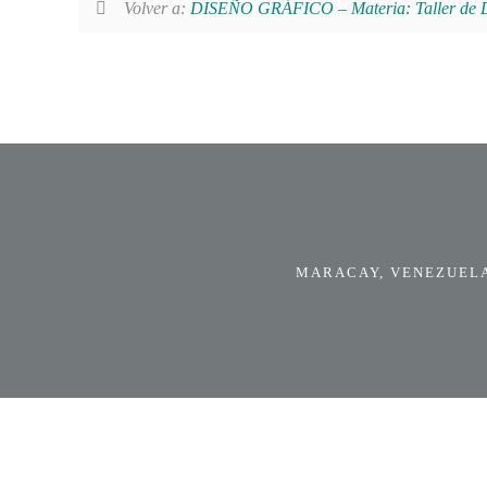
Volver a:
DISEÑO GRÁFICO – Materia: Taller de Di
MARACAY, VENEZUELA.