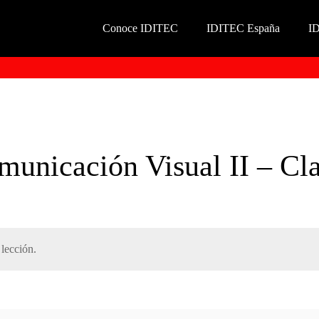
Conoce IDITEC
IDITEC España
I
municación Visual II – Cla
lección.