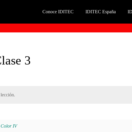
Conoce IDITEC
IDITEC España
I
Clase 3
lección.
Color IV