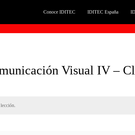
Conoce IDITEC
IDITEC España
I
municación Visual IV – Cl
lección.