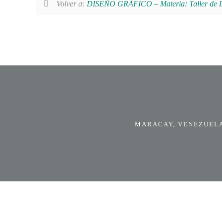
Volver a:
DISEÑO GRÁFICO – Materia: Taller de D
MARACAY, VENEZUELA.