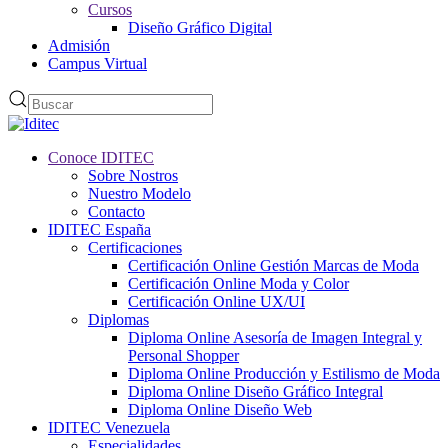
Cursos
Diseño Gráfico Digital
Admisión
Campus Virtual
Conoce IDITEC
Sobre Nostros
Nuestro Modelo
Contacto
IDITEC España
Certificaciones
Certificación Online Gestión Marcas de Moda
Certificación Online Moda y Color
Certificación Online UX/UI
Diplomas
Diploma Online Asesoría de Imagen Integral y
Personal Shopper
Diploma Online Producción y Estilismo de Moda
Diploma Online Diseño Gráfico Integral
Diploma Online Diseño Web
IDITEC Venezuela
Especialidades.