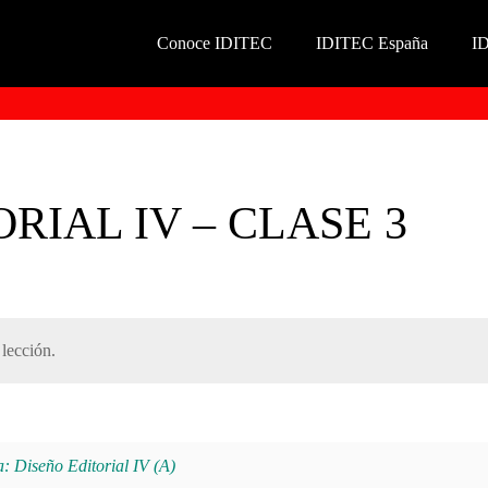
Conoce IDITEC
IDITEC España
I
RIAL IV – CLASE 3
lección.
iseño Editorial IV (A)