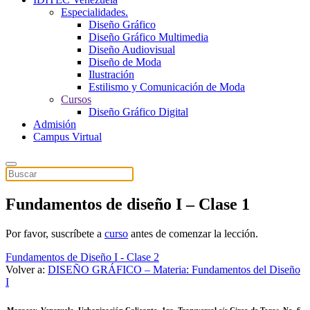
Especialidades.
Diseño Gráfico
Diseño Gráfico Multimedia
Diseño Audiovisual
Diseño de Moda
Ilustración
Estilismo y Comunicación de Moda
Cursos
Diseño Gráfico Digital
Admisión
Campus Virtual
Fundamentos de diseño I – Clase 1
Por favor, suscríbete a
curso
antes de comenzar la lección.
Fundamentos de Diseño I - Clase 2
Volver a:
DISEÑO GRÁFICO – Materia: Fundamentos del Diseño
I
Maracay, Venezuela. Urbanización Calicanto, 1ra. Transversal c/c Circo de Toros, No. 6.