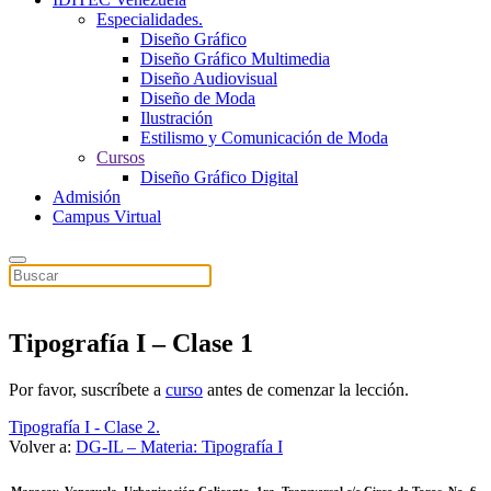
Especialidades.
Diseño Gráfico
Diseño Gráfico Multimedia
Diseño Audiovisual
Diseño de Moda
Ilustración
Estilismo y Comunicación de Moda
Cursos
Diseño Gráfico Digital
Admisión
Campus Virtual
Tipografía I – Clase 1
Por favor, suscríbete a
curso
antes de comenzar la lección.
Tipografía I - Clase 2.
Volver a:
DG-IL – Materia: Tipografía I
Maracay, Venezuela. Urbanización Calicanto, 1ra. Transversal c/c Circo de Toros, No. 6.