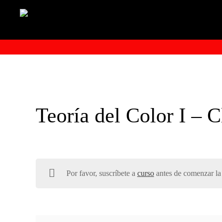
Teoría del Color I – C
Por favor, suscríbete a
curso
antes de comenzar la 