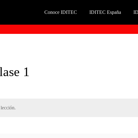
Conoce IDITEC
IDITEC España
I
lase 1
lección.