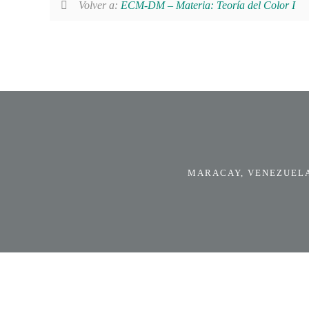
Volver a:
ECM-DM – Materia: Teoría del Color I
MARACAY, VENEZUELA.