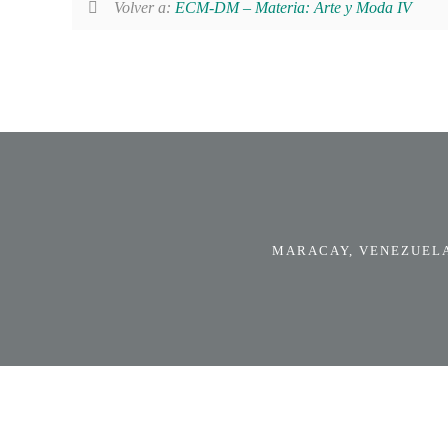
Volver a:
ECM-DM – Materia: Arte y Moda IV
MARACAY, VENEZUELA.