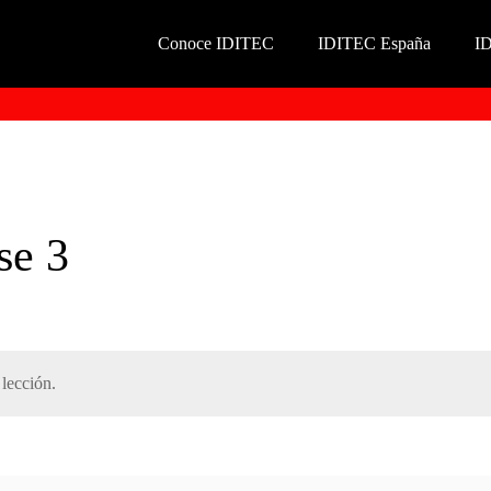
Conoce IDITEC
IDITEC España
I
se 3
lección.