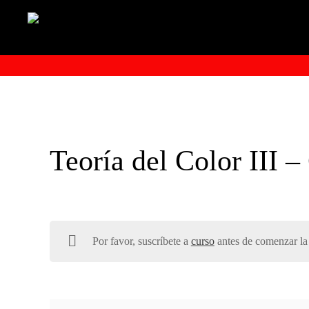
Teoría del Color III –
Por favor, suscríbete a
curso
antes de comenzar la 