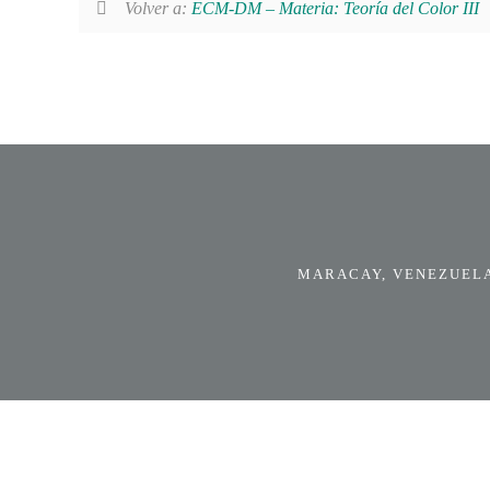
Volver a:
ECM-DM – Materia: Teoría del Color III
MARACAY, VENEZUELA.