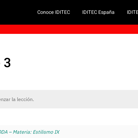
Conoce IDITEC
IDITEC España
IDIT
 3
zar la lección.
 – Materia: Estilismo IX