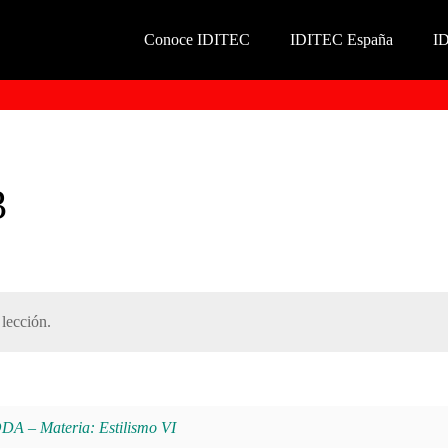
Conoce IDITEC
IDITEC España
I
3
lección.
 Materia: Estilismo VI