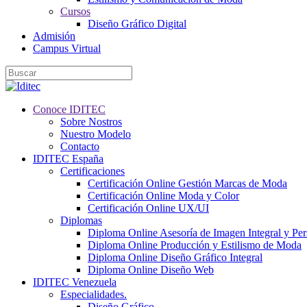
Cursos
Diseño Gráfico Digital
Admisión
Campus Virtual
Conoce IDITEC
Sobre Nostros
Nuestro Modelo
Contacto
IDITEC España
Certificaciones
Certificación Online Gestión Marcas de Moda
Certificación Online Moda y Color
Certificación Online UX/UI
Diplomas
Diploma Online Asesoría de Imagen Integral y Pe
Diploma Online Producción y Estilismo de Moda
Diploma Online Diseño Gráfico Integral
Diploma Online Diseño Web
IDITEC Venezuela
Especialidades.
Diseño Gráfico