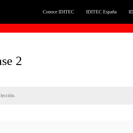
Conoce IDITEC
IDITEC España
I
ase 2
lección.