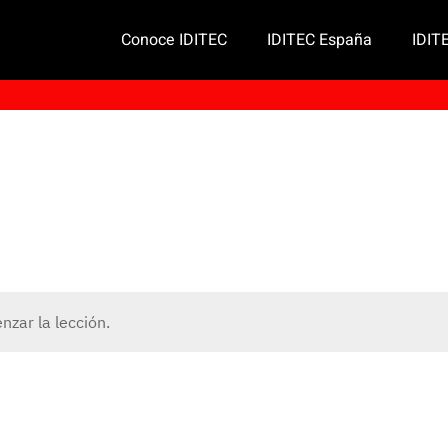
Conoce IDITEC
IDITEC España
IDIT
zar la lección.