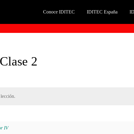
Conoce IDITEC
IDITEC España
I
 Clase 2
lección.
r IV