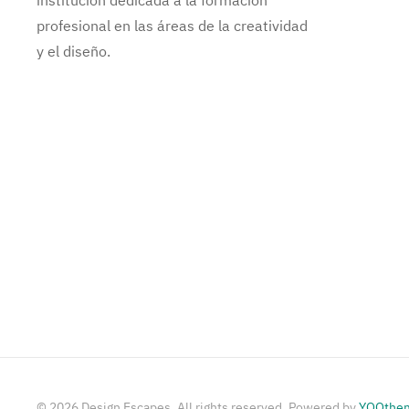
institución dedicada a la formación
profesional en las áreas de la creatividad
y el diseño.
©
2026
Design Escapes. All rights reserved. Powered by
YOOthe