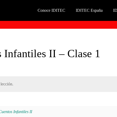
Conoce IDITEC
IDITEC España
I
 Infantiles II – Clase 1
lección.
entos Infantiles II