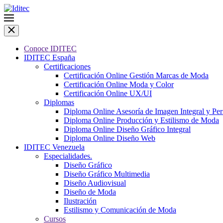
Conoce IDITEC
IDITEC España
Certificaciones
Certificación Online Gestión Marcas de Moda
Certificación Online Moda y Color
Certificación Online UX/UI
Diplomas
Diploma Online Asesoría de Imagen Integral y Pe
Diploma Online Producción y Estilismo de Moda
Diploma Online Diseño Gráfico Integral
Diploma Online Diseño Web
IDITEC Venezuela
Especialidades.
Diseño Gráfico
Diseño Gráfico Multimedia
Diseño Audiovisual
Diseño de Moda
Ilustración
Estilismo y Comunicación de Moda
Cursos