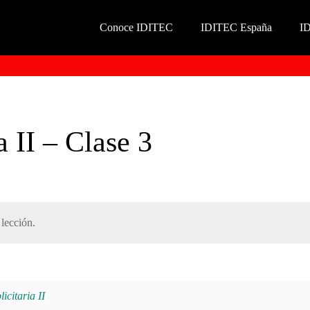
Conoce IDITEC
IDITEC España
I
a II – Clase 3
lección.
citaria II