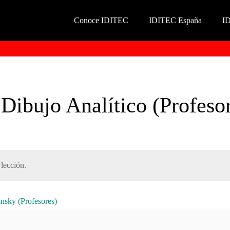
Conoce IDITEC
IDITEC España
I
 Dibujo Analítico (Profeso
lección.
nsky (Profesores)