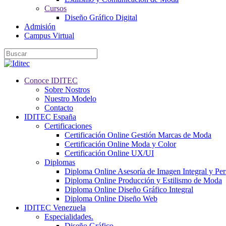
Cursos
Diseño Gráfico Digital
Admisión
Campus Virtual
Conoce IDITEC
Sobre Nostros
Nuestro Modelo
Contacto
IDITEC España
Certificaciones
Certificación Online Gestión Marcas de Moda
Certificación Online Moda y Color
Certificación Online UX/UI
Diplomas
Diploma Online Asesoría de Imagen Integral y Pe
Diploma Online Producción y Estilismo de Moda
Diploma Online Diseño Gráfico Integral
Diploma Online Diseño Web
IDITEC Venezuela
Especialidades.
Diseño Gráfico