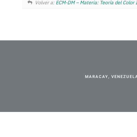
Volver a:
ECM-DM – Materia: Teoría del Color I
MARACAY, VENEZUELA