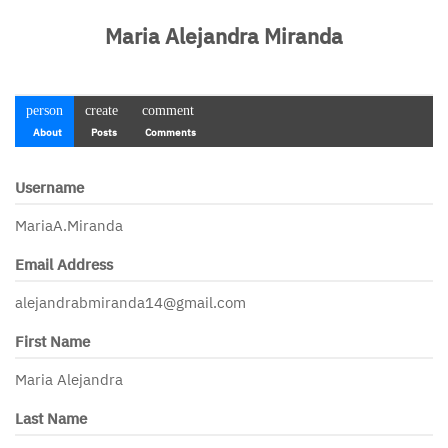
Maria Alejandra Miranda
person
create
comment
About
Posts
Comments
Username
MariaA.Miranda
Email Address
alejandrabmiranda14@gmail.com
First Name
Maria Alejandra
Last Name