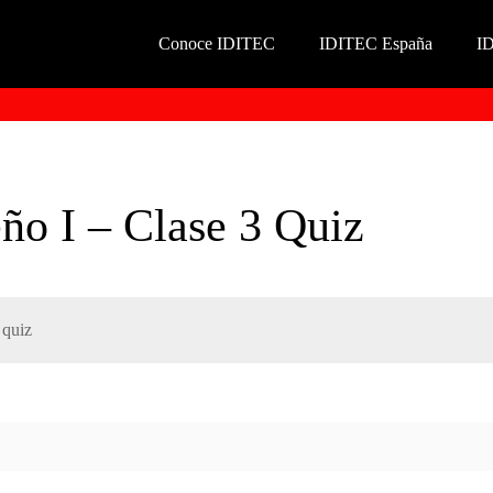
Conoce IDITEC
IDITEC España
I
ño I – Clase 3 Quiz
 quiz