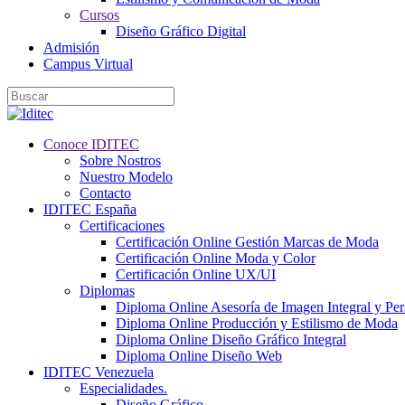
Cursos
Diseño Gráfico Digital
Admisión
Campus Virtual
Conoce IDITEC
Sobre Nostros
Nuestro Modelo
Contacto
IDITEC España
Certificaciones
Certificación Online Gestión Marcas de Moda
Certificación Online Moda y Color
Certificación Online UX/UI
Diplomas
Diploma Online Asesoría de Imagen Integral y Pe
Diploma Online Producción y Estilismo de Moda
Diploma Online Diseño Gráfico Integral
Diploma Online Diseño Web
IDITEC Venezuela
Especialidades.
Diseño Gráfico