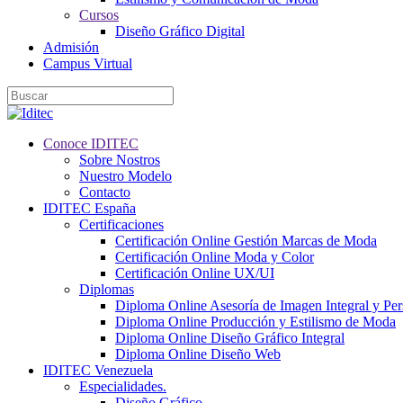
Cursos
Diseño Gráfico Digital
Admisión
Campus Virtual
Conoce IDITEC
Sobre Nostros
Nuestro Modelo
Contacto
IDITEC España
Certificaciones
Certificación Online Gestión Marcas de Moda
Certificación Online Moda y Color
Certificación Online UX/UI
Diplomas
Diploma Online Asesoría de Imagen Integral y Pe
Diploma Online Producción y Estilismo de Moda
Diploma Online Diseño Gráfico Integral
Diploma Online Diseño Web
IDITEC Venezuela
Especialidades.
Diseño Gráfico