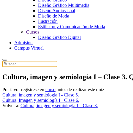
Diseño Gráfico Multimedia
Diseño Audiovisual
Diseño de Moda
Ilustración
Estilismo y Comunicación de Moda
Cursos
Diseño Gráfico Digital
Admisión
Campus Virtual
Cultura, imagen y semiología I – Clase 3. 
Por favor regístrese en
curso
antes de realizar este quiz
Cultura, imagen y semiología I - Clase 5.
Cultura, Imagen y semiología I - Clase 6.
Volver a:
Cultura, imagen y semiología I – Clase 3.