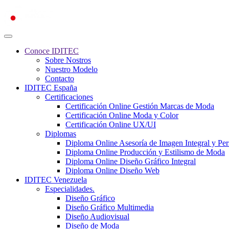
Conoce IDITEC
Sobre Nostros
Nuestro Modelo
Contacto
IDITEC España
Certificaciones
Certificación Online Gestión Marcas de Moda
Certificación Online Moda y Color
Certificación Online UX/UI
Diplomas
Diploma Online Asesoría de Imagen Integral y Pe
Diploma Online Producción y Estilismo de Moda
Diploma Online Diseño Gráfico Integral
Diploma Online Diseño Web
IDITEC Venezuela
Especialidades.
Diseño Gráfico
Diseño Gráfico Multimedia
Diseño Audiovisual
Diseño de Moda