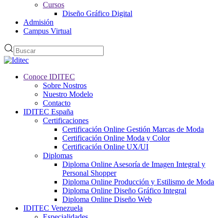
Cursos
Diseño Gráfico Digital
Admisión
Campus Virtual
Conoce IDITEC
Sobre Nostros
Nuestro Modelo
Contacto
IDITEC España
Certificaciones
Certificación Online Gestión Marcas de Moda
Certificación Online Moda y Color
Certificación Online UX/UI
Diplomas
Diploma Online Asesoría de Imagen Integral y
Personal Shopper
Diploma Online Producción y Estilismo de Moda
Diploma Online Diseño Gráfico Integral
Diploma Online Diseño Web
IDITEC Venezuela
Especialidades.