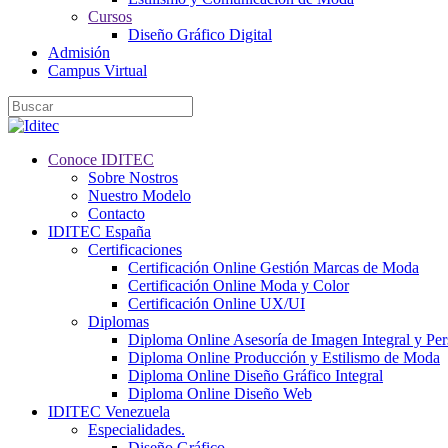
Cursos
Diseño Gráfico Digital
Admisión
Campus Virtual
Conoce IDITEC
Sobre Nostros
Nuestro Modelo
Contacto
IDITEC España
Certificaciones
Certificación Online Gestión Marcas de Moda
Certificación Online Moda y Color
Certificación Online UX/UI
Diplomas
Diploma Online Asesoría de Imagen Integral y Pe
Diploma Online Producción y Estilismo de Moda
Diploma Online Diseño Gráfico Integral
Diploma Online Diseño Web
IDITEC Venezuela
Especialidades.
Diseño Gráfico