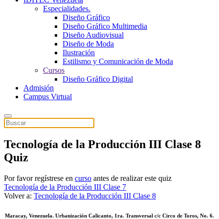
Especialidades.
Diseño Gráfico
Diseño Gráfico Multimedia
Diseño Audiovisual
Diseño de Moda
Ilustración
Estilismo y Comunicación de Moda
Cursos
Diseño Gráfico Digital
Admisión
Campus Virtual
Tecnología de la Producción III Clase 8
Quiz
Por favor regístrese en
curso
antes de realizar este quiz
Tecnología de la Producción III Clase 7
Volver a:
Tecnología de la Producción III Clase 8
Maracay, Venezuela. Urbanización Calicanto, 1ra. Transversal c/c Circo de Toros, No. 6.