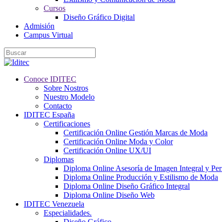
Cursos
Diseño Gráfico Digital
Admisión
Campus Virtual
Conoce IDITEC
Sobre Nostros
Nuestro Modelo
Contacto
IDITEC España
Certificaciones
Certificación Online Gestión Marcas de Moda
Certificación Online Moda y Color
Certificación Online UX/UI
Diplomas
Diploma Online Asesoría de Imagen Integral y Pe
Diploma Online Producción y Estilismo de Moda
Diploma Online Diseño Gráfico Integral
Diploma Online Diseño Web
IDITEC Venezuela
Especialidades.
Diseño Gráfico