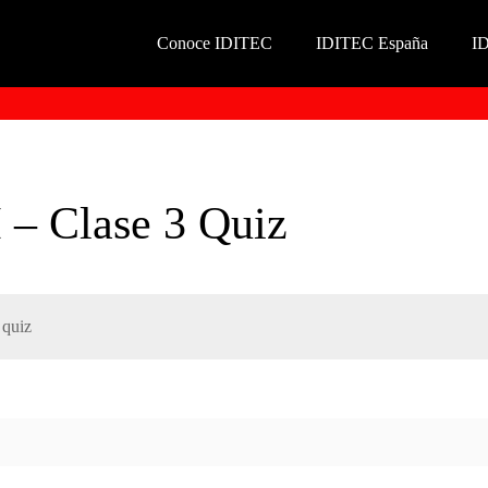
Conoce IDITEC
IDITEC España
I
I – Clase 3 Quiz
 quiz