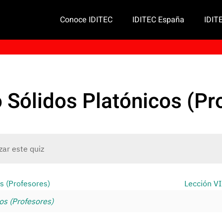
Conoce IDITEC
IDITEC España
IDIT
o Sólidos Platónicos (P
zar este quiz
us (Profesores)
Lección VI
cos (Profesores)