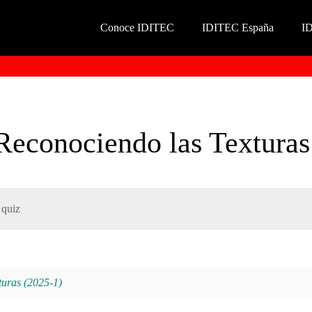
Conoce IDITEC
IDITEC España
I
Reconociendo las Texturas
 quiz
turas (2025-1)