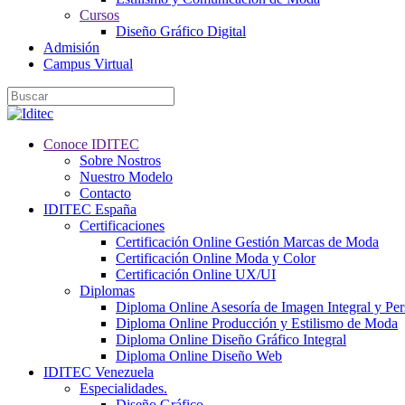
Cursos
Diseño Gráfico Digital
Admisión
Campus Virtual
Conoce IDITEC
Sobre Nostros
Nuestro Modelo
Contacto
IDITEC España
Certificaciones
Certificación Online Gestión Marcas de Moda
Certificación Online Moda y Color
Certificación Online UX/UI
Diplomas
Diploma Online Asesoría de Imagen Integral y Pe
Diploma Online Producción y Estilismo de Moda
Diploma Online Diseño Gráfico Integral
Diploma Online Diseño Web
IDITEC Venezuela
Especialidades.
Diseño Gráfico