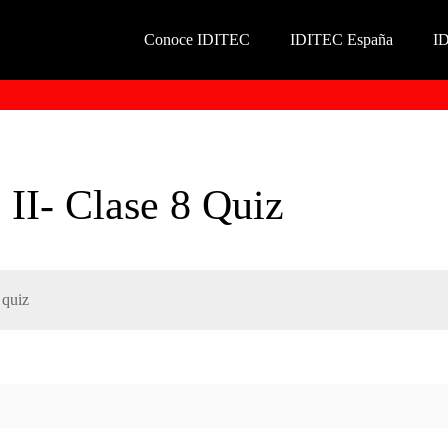
Conoce IDITEC
IDITEC España
I
I- Clase 8 Quiz
 quiz