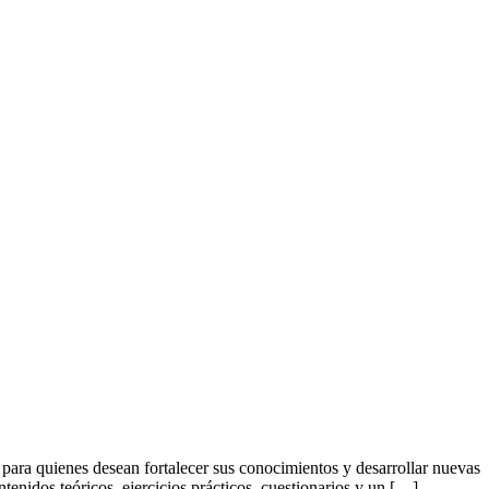
para quienes desean fortalecer sus conocimientos y desarrollar nuevas
enidos teóricos, ejercicios prácticos, cuestionarios y un […]