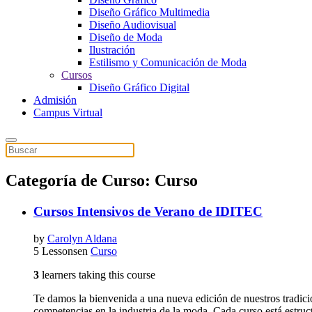
Diseño Gráfico Multimedia
Diseño Audiovisual
Diseño de Moda
Ilustración
Estilismo y Comunicación de Moda
Cursos
Diseño Gráfico Digital
Admisión
Campus Virtual
Categoría de Curso: Curso
Cursos Intensivos de Verano de IDITEC
by
Carolyn Aldana
5 Lessons
en
Curso
3
learners taking this course
Te damos la bienvenida a una nueva edición de nuestros tradici
competencias en la industria de la moda. Cada curso está estruc