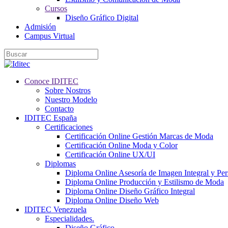
Cursos
Diseño Gráfico Digital
Admisión
Campus Virtual
Conoce IDITEC
Sobre Nostros
Nuestro Modelo
Contacto
IDITEC España
Certificaciones
Certificación Online Gestión Marcas de Moda
Certificación Online Moda y Color
Certificación Online UX/UI
Diplomas
Diploma Online Asesoría de Imagen Integral y Pe
Diploma Online Producción y Estilismo de Moda
Diploma Online Diseño Gráfico Integral
Diploma Online Diseño Web
IDITEC Venezuela
Especialidades.
Diseño Gráfico