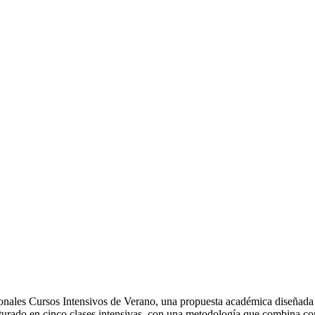
onales Cursos Intensivos de Verano, una propuesta académica diseñada 
turado en cinco clases intensivas, con una metodología que combina cont