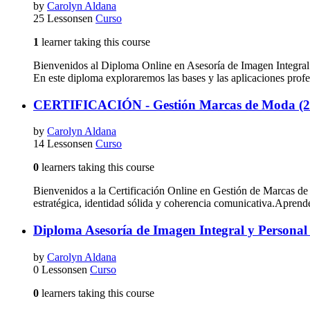
by
Carolyn Aldana
25 Lessons
en
Curso
1
learner taking this course
Bienvenidos al Diploma Online en Asesoría de Imagen Integral 
En este diploma exploraremos las bases y las aplicaciones prof
CERTIFICACIÓN - Gestión Marcas de Moda (2
by
Carolyn Aldana
14 Lessons
en
Curso
0
learners taking this course
Bienvenidos a la Certificación Online en Gestión de Marcas 
estratégica, identidad sólida y coherencia comunicativa.Aprend
Diploma Asesoría de Imagen Integral y Persona
by
Carolyn Aldana
0 Lessons
en
Curso
0
learners taking this course