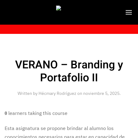
VERANO – Branding y
Portafolio II
Written by
Hécmary Rodríguez
on
noviembre 5, 2025
.
learners taking this course
0
Esta asignatura se propone brindar al alumno los
conocimientos necesarios para estar en capacidad de