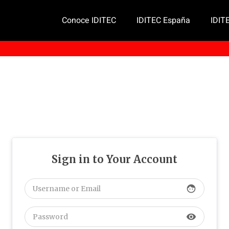
Conoce IDITEC
IDITEC España
IDIT
Sign in to Your Account
face
visibility