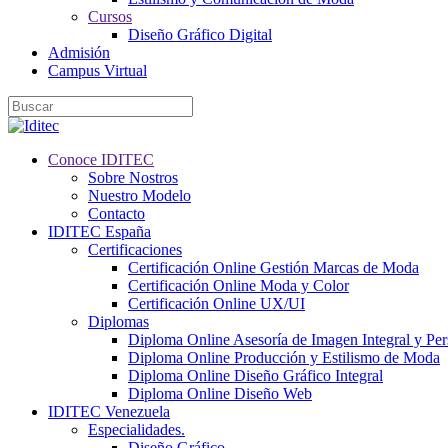
Cursos
Diseño Gráfico Digital
Admisión
Campus Virtual
Conoce IDITEC
Sobre Nostros
Nuestro Modelo
Contacto
IDITEC España
Certificaciones
Certificación Online Gestión Marcas de Moda
Certificación Online Moda y Color
Certificación Online UX/UI
Diplomas
Diploma Online Asesoría de Imagen Integral y Pe
Diploma Online Producción y Estilismo de Moda
Diploma Online Diseño Gráfico Integral
Diploma Online Diseño Web
IDITEC Venezuela
Especialidades.
Diseño Gráfico