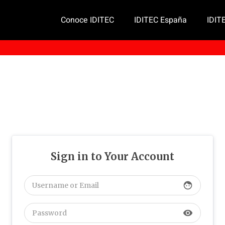
Conoce IDITEC
IDITEC España
IDIT
Sign in to Your Account
face
visibility